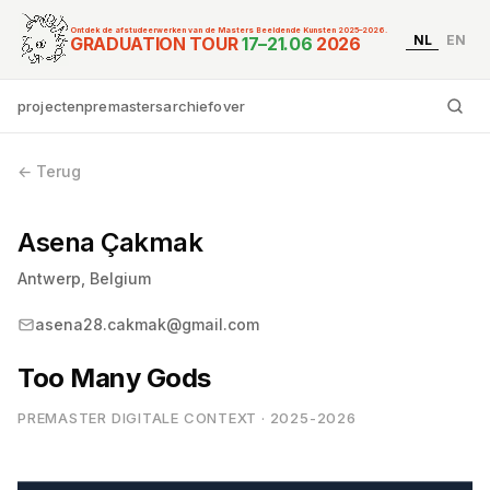
Ontdek de afstudeerwerken van de Masters Beeldende Kunsten 2025–2026.
NL
EN
Graduation Tour Master
GRADUATION TOUR
17–21.06
2026
projecten
premasters
archief
over
Ty
← Terug
Asena Çakmak
Antwerp, Belgium
asena28.cakmak@gmail.com
Too Many Gods
PREMASTER DIGITALE CONTEXT · 2025-2026