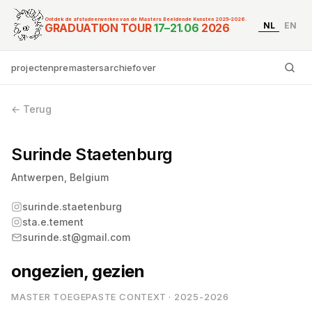
Ontdek de afstudeerwerken van de Masters Beeldende Kunsten 2025–2026.
NL
EN
Graduation Tour Master
GRADUATION TOUR
17–21.06
2026
projecten
premasters
archief
over
Ty
← Terug
Surinde Staetenburg
Antwerpen, Belgium
surinde.staetenburg
sta.e.tement
surinde.st@gmail.com
ongezien, gezien
MASTER TOEGEPASTE CONTEXT · 2025-2026