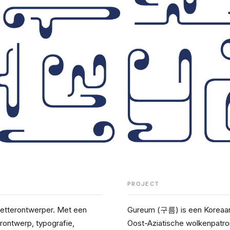
PROJECT
etterontwerper. Met een 
Gureum (구름) is een Koreaans
rontwerp, typografie, 
Oost-Aziatische wolkenpatr