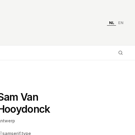
NL
EN
Typ 
Sam Van
Hooydonck
ntwerp
samserif.type