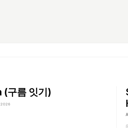
asters
on (구름 잇기)
-2026
A