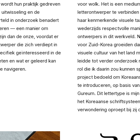
 wordt hun praktijk gedreven 
voor wolk. Het is een medium 
uitwisseling en de 
letterontwerper te verbinden
teld in onderzoek benadert 
haar kenmerkende visuele ta
teren — een manier om 
wederzijds respectvolle mani
zijn dan de onze, voordat er 
ontwerpers in dit werkveld. 
erper die zich verdiept in 
voor Zuid-Korea groeiden dan
pecifiek geïnteresseerd in de 
visuele cultuur van het land m
ten en wat er geleerd kan 
leidde tot verder onderzoek 
e navigeren.
rol die ik daarin zou kunnen sp
project bedoeld om Koreaans 
te introduceren, op basis van
Gureum. Dit lettertype is mij
het Koreaanse schriftsysteem
verwondering oproept bij zij