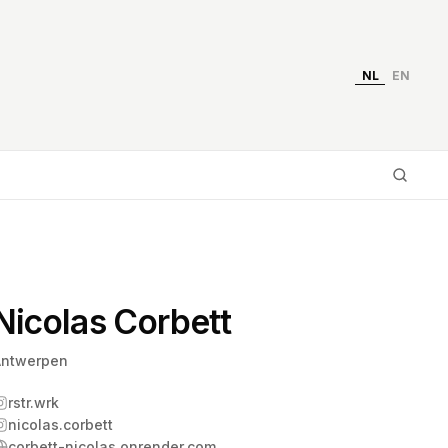
NL
EN
Typ 
Nicolas Corbett
Antwerpen
rstr.wrk
nicolas.corbett
corbett-nicolas.onrender.com