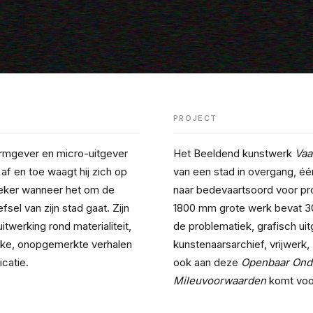
PROJECT
ormgever en micro-uitgever 
Het Beeldend kunstwerk 
Vaa
af en toe waagt hij zich op 
van een stad in overgang, één
zeker wanneer het om de 
naar bedevaartsoord voor pro
sel van zijn stad gaat. Zijn 
1800 mm grote werk bevat 30
uitwerking rond materialiteit, 
de problematiek, grafisch uit
eke, onopgemerkte verhalen 
kunstenaarsarchief, vrijwerk
catie.
ook aan deze 
Openbaar Onde
Mileuvoorwaarden
 komt voo