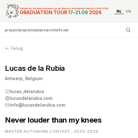
Ontdek de afstudeerwerken van de Masters Beeldende Kunsten 2025–2026.
NL
EN
Graduation Tour Master
GRADUATION TOUR
17–21.06
2026
projecten
premasters
archief
over
Ty
← Terug
Lucas de la Rubia
Antwerp, Belgium
lucas_delarubia
lucasdelarubia.com
info@lucasdelarubia.com
Never louder than my knees
MASTER AUTONOME CONTEXT · 2025-2026