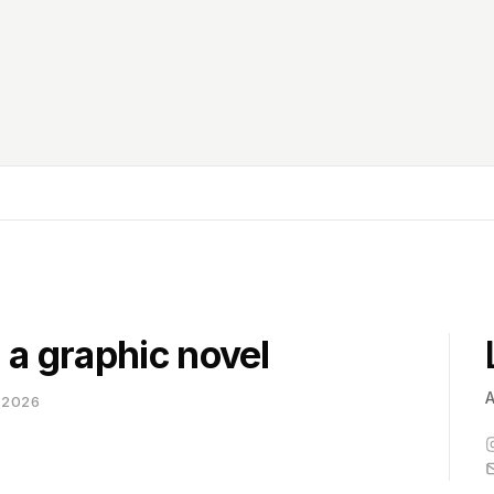
asters
 a graphic novel
A
-2026