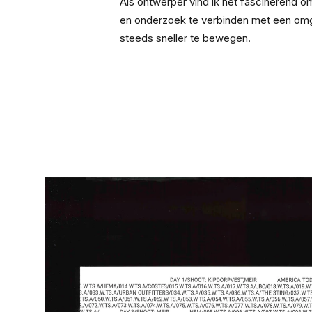
Als ontwerper vind ik het fascinerend o
en onderzoek te verbinden met een omge
steeds sneller te bewegen.