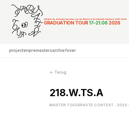
Ontdek de afstudeerwerken van de Masters Beeldende Kunsten 2025–2026.
Graduation Tour M
GRADUATION TOUR
17–21.06
2026
projecten
premasters
archief
over
← Terug
218.W.TS.A
MASTER TOEGEPASTE CONTEXT · 2025