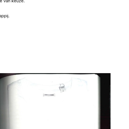
ie van keuze.
ppij.
.