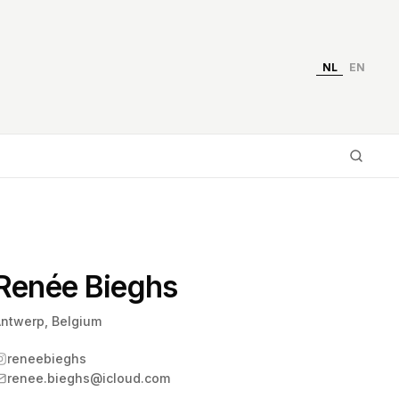
NL
EN
Typ 
Renée Bieghs
ntwerp, Belgium
reneebieghs
renee.bieghs@icloud.com