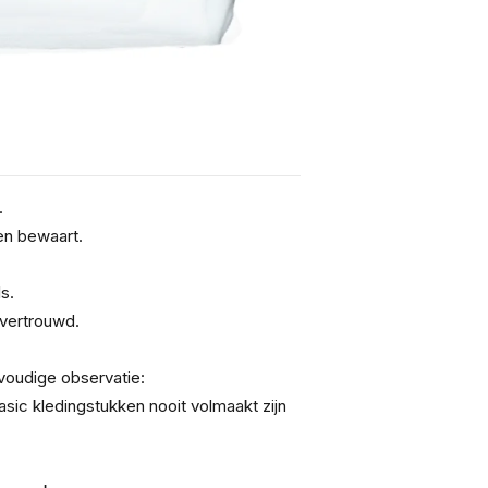
.
en bewaart.
s.
 vertrouwd.
oudige observatie:
ic kledingstukken nooit volmaakt zijn 