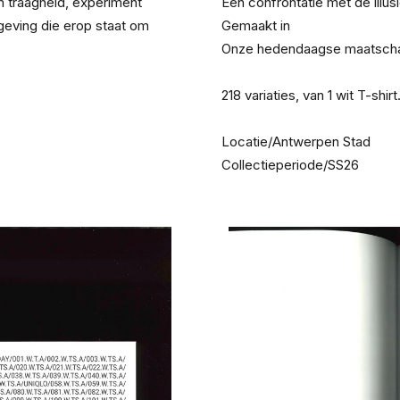
m traagheid, experiment 
Een confrontatie met de illus
ving die erop staat om 
Gemaakt in
Onze hedendaagse maatscha
218 variaties, van 1 wit T-shirt
Locatie/Antwerpen Stad
Collectieperiode/SS26