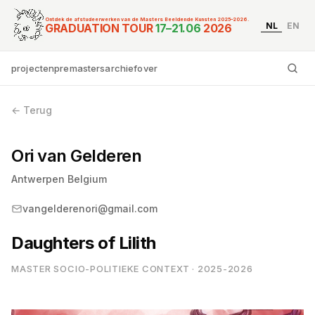
Ontdek de afstudeerwerken van de Masters Beeldende Kunsten 2025–2026.
NL
EN
Graduation Tour Master
GRADUATION TOUR
17–21.06
2026
projecten
premasters
archief
over
Ty
← Terug
Ori van Gelderen
Antwerpen Belgium
vangelderenori@gmail.com
Daughters of Lilith
MASTER SOCIO-POLITIEKE CONTEXT · 2025-2026