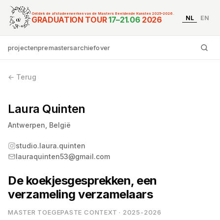
Ontdek de afstudeerwerken van de Masters Beeldende Kunsten 2025–2026.
NL
EN
Graduation Tour Master
GRADUATION TOUR
17–21.06
2026
projecten
premasters
archief
over
Ty
← Terug
Laura Quinten
Antwerpen, België
studio.laura.quinten
lauraquinten53@gmail.com
De koekjesgesprekken, een
verzameling verzamelaars
MASTER TOEGEPASTE CONTEXT · 2025-2026