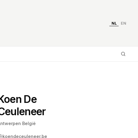
NL
EN
Typ 
Koen De
Ceuleneer
ntwerpen België
koendeceuleneer.be