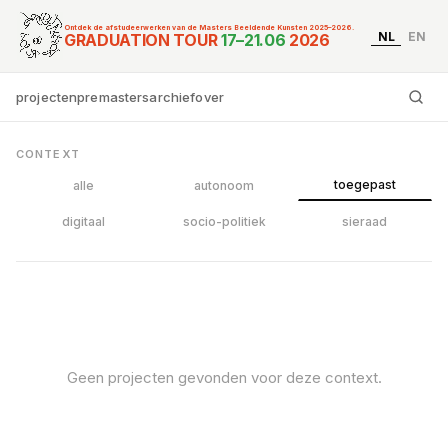
Ontdek de afstudeerwerken van de Masters Beeldende Kunsten 2025–2026.
NL
EN
Graduation Tour Master
GRADUATION TOUR
17–21.06
2026
projecten
premasters
archief
over
Ty
CONTEXT
toegepast
alle
autonoom
digitaal
socio-politiek
sieraad
Geen projecten gevonden voor deze context.